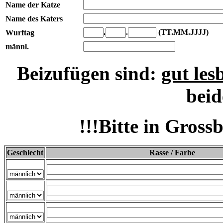
Name der Katze
Name des Katers
.
.
(TT.MM.JJJJ)
Wurftag
männl.
Beizufügen sind:
gut les
beid
!!!Bitte in Gross
Geschlecht
Rasse / Farbe