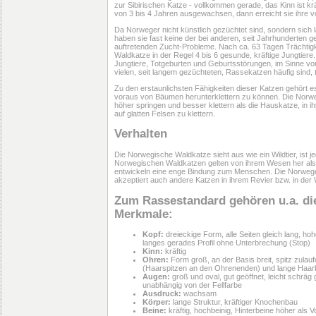
zur Sibirischen Katze - vollkommen gerade, das Kinn ist kräf
von 3 bis 4 Jahren ausgewachsen, dann erreicht sie ihre v
Da Norweger nicht künstlich gezüchtet sind, sondern sich la
haben sie fast keine der bei anderen, seit Jahrhunderten 
auftretenden Zucht-Probleme. Nach ca. 63 Tagen Trächti
Waldkatze in der Regel 4 bis 6 gesunde, kräftige Jungtie
Jungtiere, Totgeburten und Geburtsstörungen, im Sinne vo
vielen, seit langem gezüchteten, Rassekatzen häufig sind, t
Zu den erstaunlichsten Fähigkeiten dieser Katzen gehört es,
voraus von Bäumen herunterklettern zu können. Die Norw
höher springen und besser klettern als die Hauskatze, in i
auf glatten Felsen zu klettern.
Verhalten
Die Norwegische Waldkatze sieht aus wie ein Wildtier, ist j
Norwegischen Waldkatzen gelten von ihrem Wesen her als u
entwickeln eine enge Bindung zum Menschen. Die Norwegerk
akzeptiert auch andere Katzen in ihrem Revier bzw. in de
Zum Rassestandard gehören u.a. di
Merkmale:
Kopf:
dreieckige Form, alle Seiten gleich lang, hohe
langes gerades Profil ohne Unterbrechung (Stop)
Kinn:
kräftig
Ohren:
Form groß, an der Basis breit, spitz zulauf
(Haarspitzen an den Ohrenenden) und lange Haar
Augen:
groß und oval, gut geöffnet, leicht schräg g
unabhängig von der Fellfarbe
Ausdruck:
wachsam
Körper:
lange Struktur, kräftiger Knochenbau
Beine:
kräftig, hochbeinig, Hinterbeine höher als 