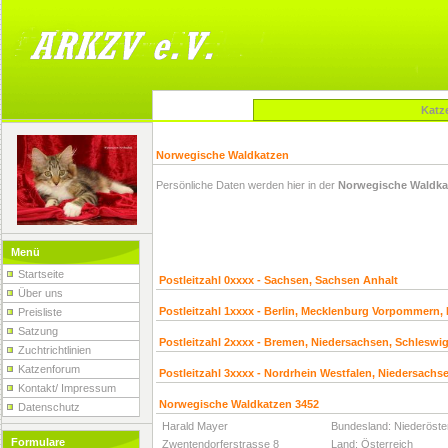
Katz
Norwegische Waldkatzen
Persönliche Daten werden hier in der
Norwegische Waldka
.
.
Menü
.
Startseite
Postleitzahl 0xxxx - Sachsen, Sachsen Anhalt
Über uns
Postleitzahl 1xxxx - Berlin, Mecklenburg Vorpommern,
Preisliste
Satzung
Postleitzahl 2xxxx - Bremen, Niedersachsen, Schleswig
Zuchtrichtlinien
Katzenforum
Postleitzahl 3xxxx - Nordrhein Westfalen, Niedersachs
Kontakt/ Impressum
Norwegische Waldkatzen 3452
Datenschutz
Harald Mayer
Bundesland: Niederöste
Formulare
Zwentendorferstrasse 8
Land: Österreich