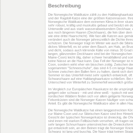
Beschreibung
Die Norwegische Waldkatze zählt zu den Halblanghaarkatz
und der Ragdoll-Katze eine der größten Katzenrassen. Ihr
Norwegische Waldkatze dem extremen Klima in ihrer skandi
sehr robust, kräftig und muskulös gebaut und besitzt ein do
Unterwolle und aus stark wasserabweisendem Deckhaar, w
aus noch längeren Haaren (Deckhaare), die fein über dem Fel
wie eine dritte Haarschicht). Wie fast alle Katzen aus gemä
verändert auch die Norweger jahreszeitlich die Dichte ihres
schützen. Die Norweger trägt im Winter wie auch die Sibiri
dickes Winterfell, es ist unter dem Bauch, am Hals, an B
und dicht, sodass auch klirrende Kälte von minus 30 Grad 
langen, glänzenden Deckhaare sind bei der Norwegischen
Maine-Coon) leicht ölig, daher schwer herabfallend und s
keine Nässe an die Haut kann. Das Fell der Norweger ist ni
Coon, sondern wirkt eher ein bisschen zottig. Zwischen den
sogenannten "Schneeschuhe", das sind 4-5 cm lange Haarb
Schnee zwischen den Ballen fern zu halten, damit sich dort
Sommer ist das Unterfell meist sehr spärlich entwickelt, oft
Schwanzhaare auf eine Halblanghaarkatze schließen. Bei ni
Unterschied von Winterfell zu Sommerfell wesentlich größe
Im Vergleich zur Europäischen Hauskatze ist die ursprüng
getigert oder schwarz - mit und ohne weiß - typisch mit w
nordischen Wäldern finden sich vor allem getigerte Norwe
Felsenküsten sind die Norweger-Katzen häufiger von schw
Anteil. Es gibt die Norwegische Waldkatze aber in allen H
Die Norwegische Waldkatze hat einen langgestreckten Kö
zur Maine-Coon und zur Sibirischen Katze sind ihre Hinter
Gesicht der typischen Norwegerkatze ist dreieckig, die Ohr
sind innen mit starken Fellbüscheln versehen, oft tragen si
sehr langen Schnurrhaare unterstreichen die Dreiecksform
gut entwickelt sein, an den Beinen trägt die Norweger Knic
Schwanz ist lang und buschig. Die Nase trägt keinen Stopp,