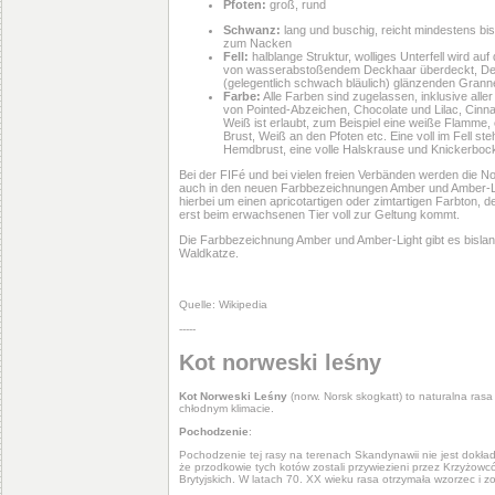
Pfoten:
groß, rund
Schwanz:
lang und buschig, reicht mindestens bis
zum Nacken
Fell:
halblange Struktur, wolliges Unterfell wird 
von wasserabstoßendem Deckhaar überdeckt, De
(gelegentlich schwach bläulich) glänzenden Gran
Farbe:
Alle Farben sind zugelassen, inklusive all
von Pointed-Abzeichen, Chocolate und Lilac, Ci
Weiß ist erlaubt, zum Beispiel eine weiße Flamme,
Brust, Weiß an den Pfoten etc. Eine voll im Fell st
Hemdbrust, eine volle Halskrause und Knickerbock
Bei der FIFé und bei vielen freien Verbänden werden die N
auch in den neuen Farbbezeichnungen Amber und Amber-Lig
hierbei um einen apricotartigen oder zimtartigen Farbton, de
erst beim erwachsenen Tier voll zur Geltung kommt.
Die Farbbezeichnung Amber und Amber-Light gibt es bisla
Waldkatze.
Quelle: Wikipedia
-----
Kot norweski leśny
Kot Norweski Leśny
(norw. Norsk skogkatt) to naturalna ras
chłodnym klimacie.
Pochodzenie
:
Pochodzenie tej rasy na terenach Skandynawii nie jest dokład
że przodkowie tych kotów zostali przywiezieni przez Krzyżowc
Brytyjskich. W latach 70. XX wieku rasa otrzymała wzorzec i z