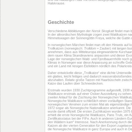
Halskrause.
Geschichte
Verschiedene Abbildungen der
Norsk Skogkatt
findet man b
In der altnordischen Mythologie zogen zwei Waldkatzen n
Himmelswagen der Sonnengöttin Freya, welche die Gattin
In norwegischen Märchen findet man oft den Hinweis auf k
Trollkatzen (norwegisch:
Trolldom
= Zauber) mit langen b
annehmen, dass aus Mitteleuropa eingewanderte Kurzhaark
dem rauen Klima Skandinaviens anpassten und dieser Evolu
Lage der norwegischen Wald- und Fjordbauernhöfe noch ge
Klimas in Norwegen war diese Anpassung an schroffe Gebirg
und ein Land mit riesigen Eisfeldern nördlich des Polarkrei
Daher entwickelte diese „Trollkatze“ eine dichte Unterwoll
ein glattes, leicht fettiges und dadurch wasserabstoßen
abzuhalten. Relativ große Tatzen mit Haarbüscheln zwisch
Katze das Laufen über Schneedecken.
Erstmals wurden 1930 Zuchtprogramme aufgestellt, 1938 
Waldkatze erstmals auf einer Osloer Ausstellung zu sehen. 
zweiter Anlauf für die Züchtung der Norwegischen Waldkatz
Norwegische Waldkatze schließlich einen vorläufigen Stan
norwegischen Vereinen zum ersten Mal als eigenständige 
1972 sogar als Norwegische Nationalkatze anerkannt. Die
wurde damit offiziell. Die ersten Zuchtkatzen wurden 1975 be
erhielt die erste Norwegische Waldkatze, Pans Truls, ein Ka
Zertifikatsstatus bei der FIFe. Auch in anderen Ländern Eu
den Wäldern kam" Interesse. Nach Anerkennung durch die 
Katzen ab der vierten Generation für den Export zugelassen
die Norwegische Waldkatze in ganz Europa und auch in De