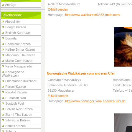
A-3452 Moosbierbaum
Telefon: +43 (0) 676 72
Anträge
E-Mail senden
Homepage:
http://www.waldkatzen3452.jimdo.com/
Züchterliste
Abessinier
Bengal Katzen
Britisch Kurzhaar
Burmilla
Chartreux Katzen
Heilige Birma Katzen
Mandarin | Javanese
Maine Coon Katzen
Neva Masquarade
Norwegische
Norwegische Waldkatzen vom anderen Ufer
Waldkatzen
Constanze Wlodarczyk
Bundesland: 
Orientalisch Kurzhaar
Johannes- Göderitz- Str. 60
Land: Deutsc
Perser Katzen
39130 Magdeburg
Telefon: +49 
Ragdoll Katzen
E-Mail senden
Russisch Blau
Homepage:
http://www.norweger-vom-anderen-ufer.de
Scottish Fold
Selkirk Rex Katzen
Siam | Thai Katzen
Sibirische Katzen
Somali Katzen
Sphynx