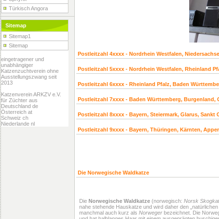
Türkisch Angora
Sitemap
Sitemap1
Sitemap
Postleitzahl 4xxxx - Nordrhein Westfalen, Niedersachs
eingetragener und
unabhängiger
Postleitzahl 5xxxx - Nordrhein Westfalen, Rheinland P
Katzenzuchtverein ohne
Ausstellungszwang seit
2013
Postleitzahl 6xxxx - Rheinland Pfalz, Baden Württember
Katzenverein ARKZV e.V.
Postleitzahl 7xxxx - Baden Württemberg, Burgenland
für Züchter aus
Deutschland de
Österreich at
Postleitzahl 8xxxx - Bayern, Steiermark, Glarus, Sankt
Schweiz ch
Niederlande nl
Postleitzahl 9xxxx - Bayern, Thüringen, Kärnten, App
.
.
Die Norwegische Waldkatze
Die
Norwegische Waldkatze
(norwegisch:
Norsk Skogkat
nahe stehende Hauskatze und wird daher den „natürlichen
manchmal auch kurz als
Norweger
bezeichnet. Die Norweg
und hat halblanges Haar mit einem ausgeprägten buschige