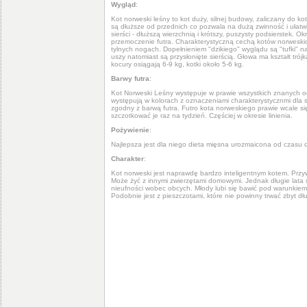
Wygląd
:
Kot norweski leśny to kot duży, silnej budowy, zaliczany do k
są dłuższe od przednich co pozwala na dużą zwinność i ułatw
sierści - dłuższą wierzchnią i krótszy, puszysty podsierstek. O
przemoczenie futra. Charakterystyczną cechą kotów norweskich 
tylnych nogach. Dopełnieniem "dzikiego" wyglądu są "tufki" na
uszy natomiast są przysłonięte sierścią. Głowa ma kształt trójk
kocury osiągają 6-9 kg, kotki około 5-6 kg.
Barwy futra
:
Kot Norweski Leśny występuje w prawie wszystkich znanych o
występują w kolorach z oznaczeniami charakterystycznmi dla sj
zgodny z barwą futra. Futro kota norweskiego prawie wcale si
szczotkować je raz na tydzień. Częściej w okresie linienia.
Pożywienie
:
Najlepsza jest dla niego dieta mięsna urozmaicona od czasu 
Charakter
:
Kot norweski jest naprawdę bardzo inteligentnym kotem. Przywi
Może żyć z innymi zwierzętami domowymi. Jednak długie lata
nieufności wobec obcych. Młody lubi się bawić pod warunkiem
Podobnie jest z pieszczotami, które nie powinny trwać zbyt dł